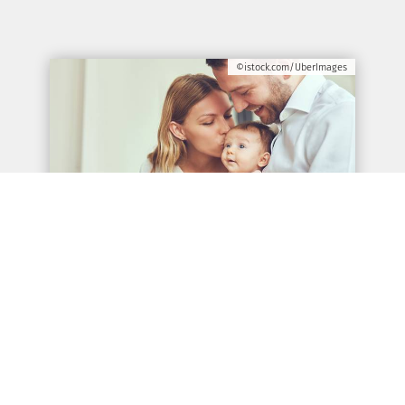
©istock.com/UberImages
Adipositas und Abortrisiko
15.07.2026 |
Ein Zusammenhang zwischen
der Adipositas einer Frau und einem
erhöhten Abortrisiko wird in der
assistierten Reproduktion schon länger
beschrieben. Da oft aber kein Aneuploidie-